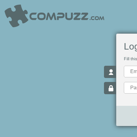
Log
Fill th