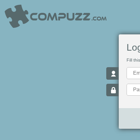
Log
Fill th